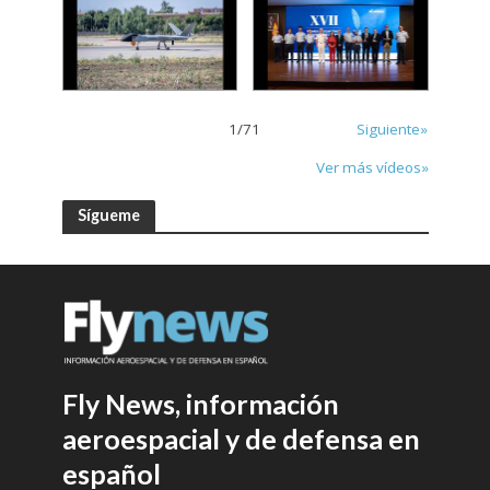
1
/
71
Siguiente»
Ver más vídeos»
Sígueme
Fly News, información
aeroespacial y de defensa en
español