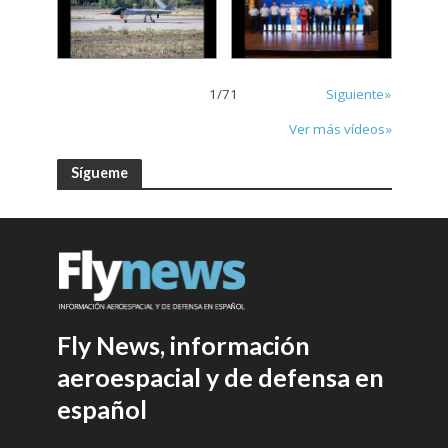
1
/
71
Siguiente»
Ver más vídeos»
Sígueme
Fly News, información
aeroespacial y de defensa en
español