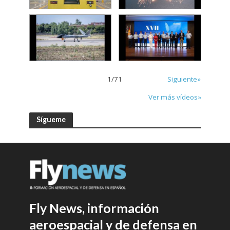
1
/
71
Siguiente»
Ver más vídeos»
Sígueme
Fly News, información
aeroespacial y de defensa en