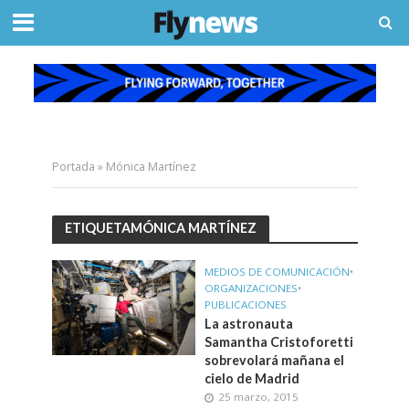
Portada
»
Mónica Martínez
ETIQUETAMÓNICA MARTÍNEZ
MEDIOS DE COMUNICACIÓN
•
ORGANIZACIONES
•
PUBLICACIONES
La astronauta
Samantha Cristoforetti
sobrevolará mañana el
cielo de Madrid
25 marzo, 2015