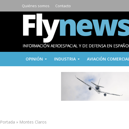
Quiénes somos
Contacto
OPINIÓN
INDUSTRIA
AVIACIÓN COMERCIA
Portada
»
Montes Claros