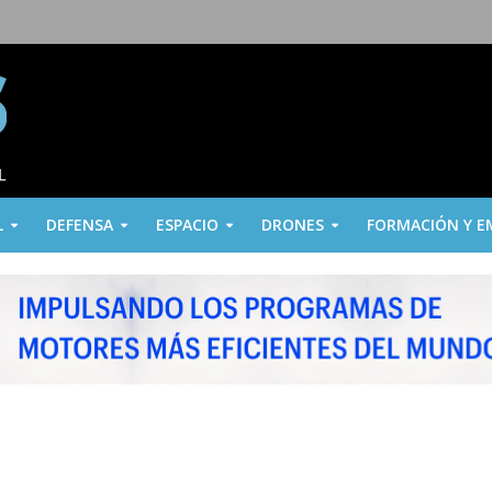
L
DEFENSA
ESPACIO
DRONES
FORMACIÓN Y E