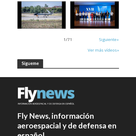
1
/
71
Siguiente»
Ver más vídeos»
Sígueme
Fly News, información
aeroespacial y de defensa en
español