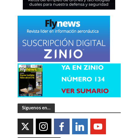
Síguenos en…