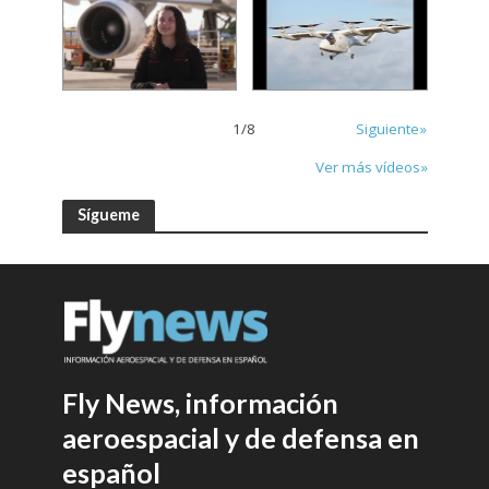
1
/
8
Siguiente»
Ver más vídeos»
Sígueme
Fly News, información
aeroespacial y de defensa en
español