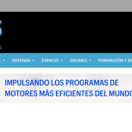
L
DEFENSA
ESPACIO
DRONES
FORMACIÓN Y E