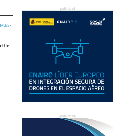
IALES
•
ttle