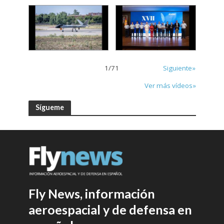
1
/
71
Siguiente»
Ver más vídeos»
Sígueme
Fly News, información
aeroespacial y de defensa en