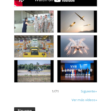
1
/
71
Siguiente»
Ver más vídeos»
Sígueme