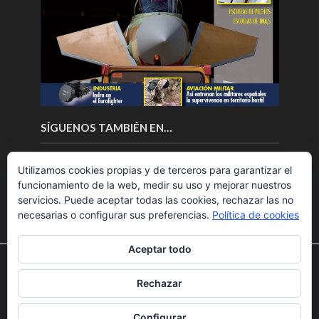
SÍGUENOS TAMBIÉN EN…
Utilizamos cookies propias y de terceros para garantizar el
funcionamiento de la web, medir su uso y mejorar nuestros
servicios. Puede aceptar todas las cookies, rechazar las no
necesarias o configurar sus preferencias.
Política de cookies
Aceptar todo
Utilizamos cookies para ofrecerte la mejor experiencia en
nuestra web.
Rechazar
Puedes aprender más sobre qué cookies utilizamos o
Copyright © 2018.Fly News.
Noticias aerospacial
/
Noticias
desactivarlas en los
ajustes
.
UAS aviación comercial
Configurar