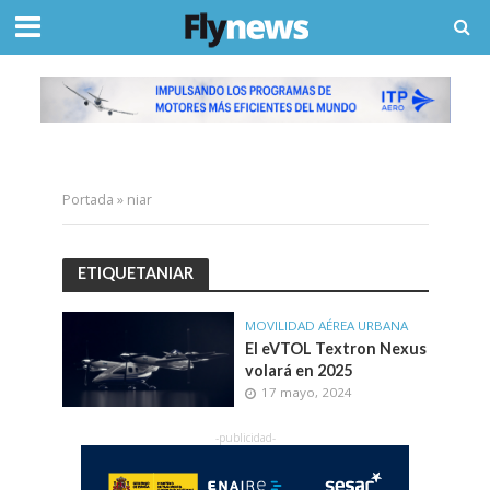
Portada
»
niar
ETIQUETANIAR
MOVILIDAD AÉREA URBANA
El eVTOL Textron Nexus
volará en 2025
17 mayo, 2024