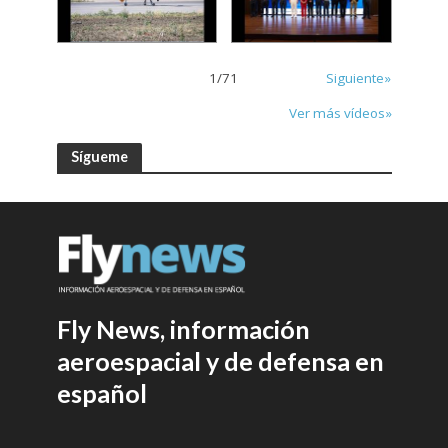
1
/
71
Siguiente»
Ver más vídeos»
Sígueme
Fly News, información
aeroespacial y de defensa en
español