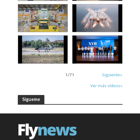
1
/
71
Siguiente»
Ver más vídeos»
Sígueme