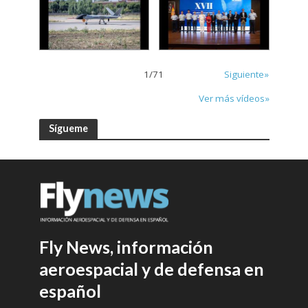
1
/
71
Siguiente»
Ver más vídeos»
Sígueme
Fly News, información
aeroespacial y de defensa en
español