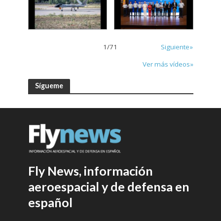
1
/
71
Siguiente»
Ver más vídeos»
Sígueme
Fly News, información
aeroespacial y de defensa en
español