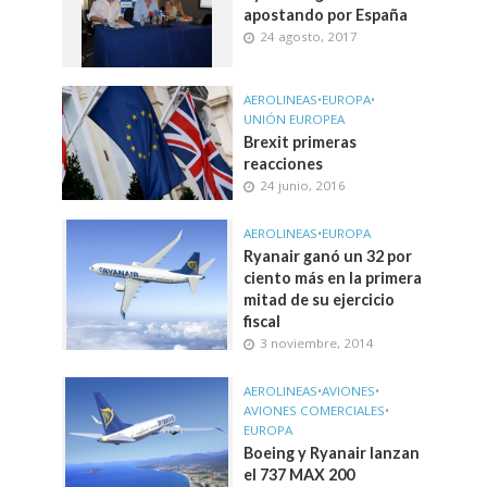
apostando por España
24 agosto, 2017
AEROLINEAS
•
EUROPA
•
UNIÓN EUROPEA
Brexit primeras
reacciones
24 junio, 2016
AEROLINEAS
•
EUROPA
Ryanair ganó un 32 por
ciento más en la primera
mitad de su ejercicio
fiscal
3 noviembre, 2014
AEROLINEAS
•
AVIONES
•
AVIONES COMERCIALES
•
EUROPA
Boeing y Ryanair lanzan
el 737 MAX 200