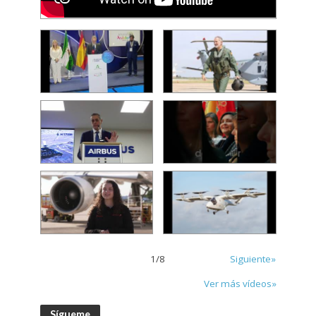
1
/
8
Siguiente»
Ver más vídeos»
Sígueme