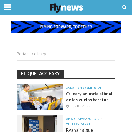
Portada
»
o'leary
ETIQUETAO’LEARY
AVIACIÓN COMERCIAL
O’Leary anuncia el final
de los vuelos baratos
4 julio, 2022
AEROLINEAS
•
EUROPA
•
VUELOS BARATOS
Ryanair sigue