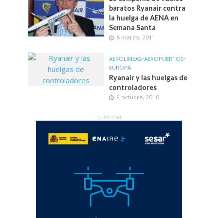
baratos Ryanair contra
la huelga de AENA en
Semana Santa
8 marzo, 2011
AEROLINEAS
•
AEROPUERTOS
•
EUROPA
Ryanair y las huelgas de
controladores
6 octubre, 2010