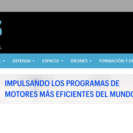
L
DEFENSA
ESPACIO
DRONES
FORMACIÓN Y E