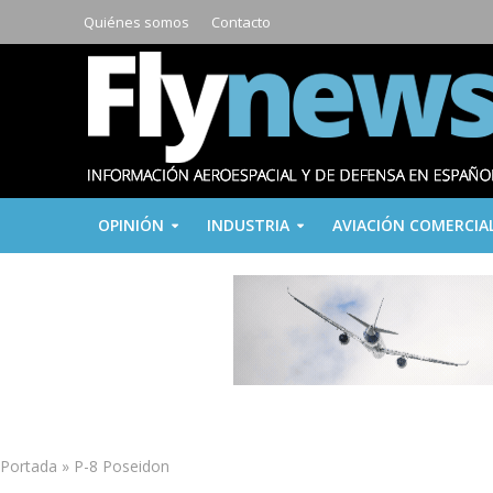
Quiénes somos
Contacto
OPINIÓN
INDUSTRIA
AVIACIÓN COMERCIA
Portada
»
P-8 Poseidon