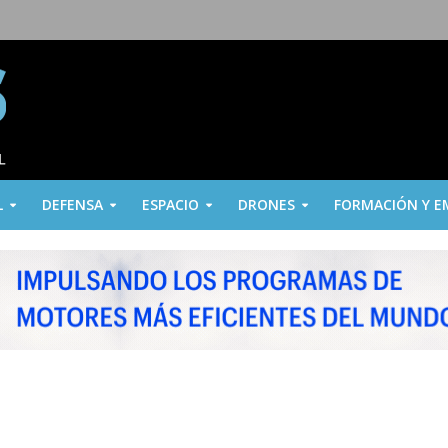
L
DEFENSA
ESPACIO
DRONES
FORMACIÓN Y E