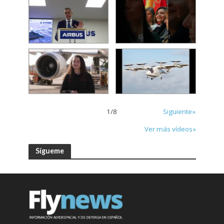
1
/
8
Siguiente»
Ver más vídeos»
Sígueme