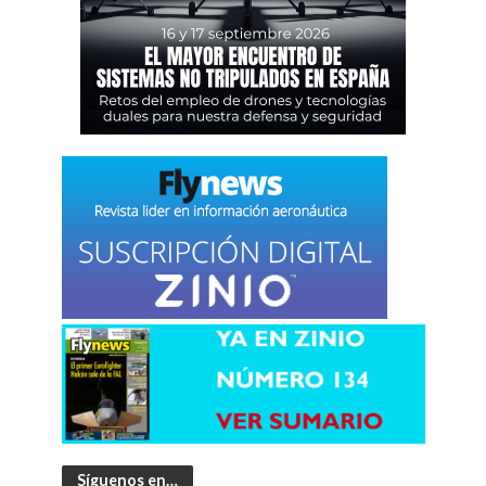
Síguenos en…