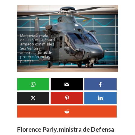
Maqueta a esala 1:1
del H160M Guépard
armado con misiles
Sea Venon y
ametralladoras de
protección en las
puertas.
Florence Parly, ministra de Defensa