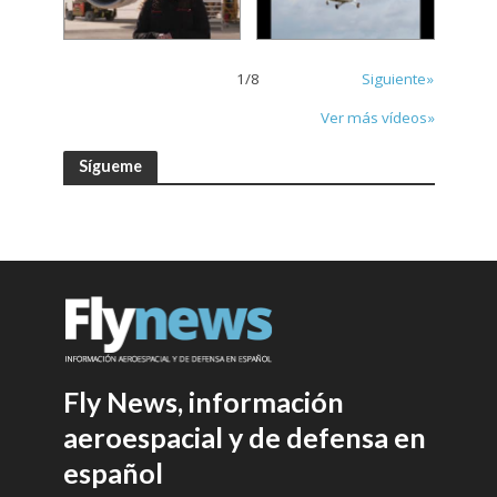
1
/
8
Siguiente»
Ver más vídeos»
Sígueme
Fly News, información
aeroespacial y de defensa en
español