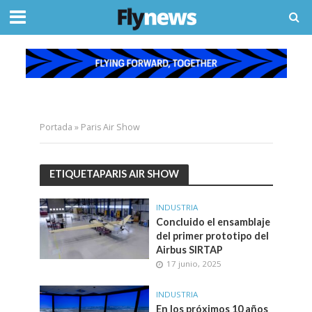
Portada
»
Paris Air Show
ETIQUETAPARIS AIR SHOW
INDUSTRIA
Concluido el ensamblaje
del primer prototipo del
Airbus SIRTAP
17 junio, 2025
INDUSTRIA
En los próximos 10 años