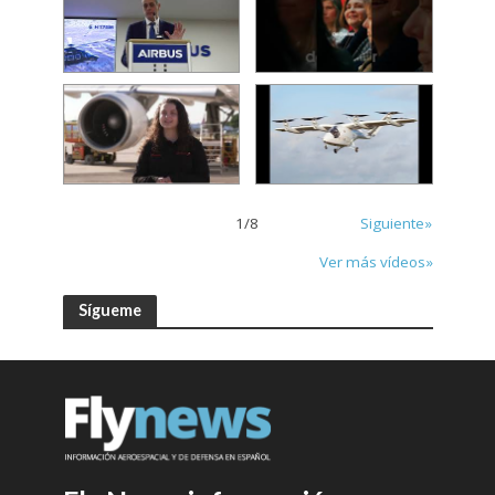
1
/
8
Siguiente»
Ver más vídeos»
Sígueme