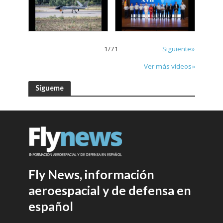
1
/
71
Siguiente»
Ver más vídeos»
Sígueme
Fly News, información
aeroespacial y de defensa en
español