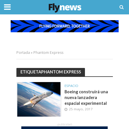
Portada
»
Phantom Express
ETIQUETAPHANTOM EXPRESS
ESPACIO
Boeing construirá una
nueva lanzadera
espacial experimental
25 mayo, 2017