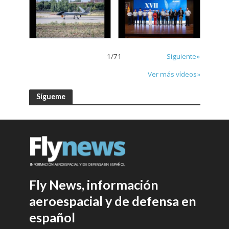
1
/
71
Siguiente»
Ver más vídeos»
Sígueme
Fly News, información
aeroespacial y de defensa en
español