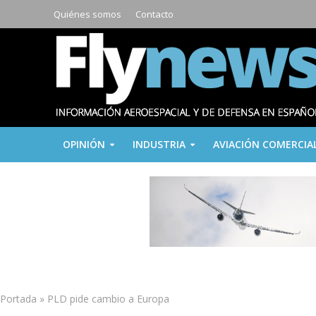
Quiénes somos
Contacto
OPINIÓN
INDUSTRIA
AVIACIÓN COMERCIA
Portada
»
PLD pide cambio a Europa