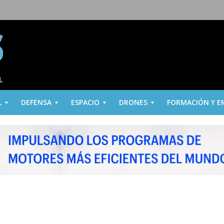
L
DEFENSA
ESPACIO
DRONES
FORMACIÓN Y E