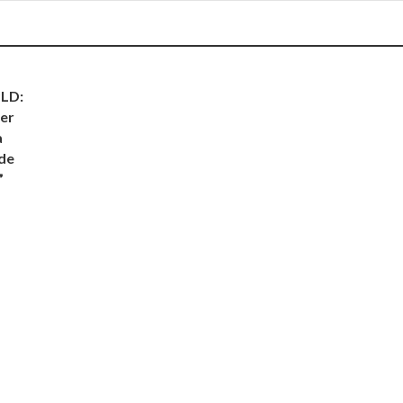
PLD:
er
a
 de
”