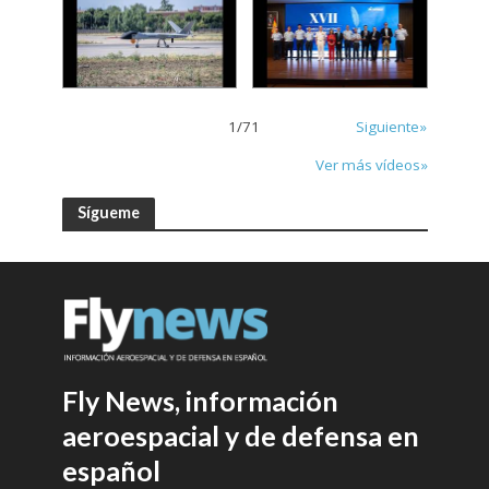
1
/
71
Siguiente»
Ver más vídeos»
Sígueme
Fly News, información
aeroespacial y de defensa en
español