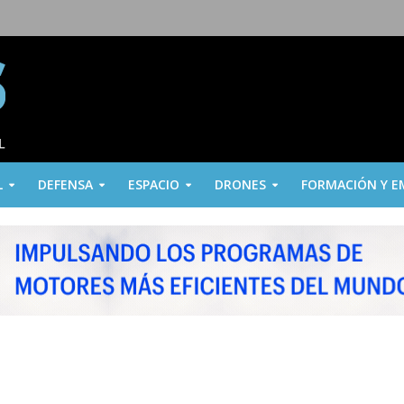
L
DEFENSA
ESPACIO
DRONES
FORMACIÓN Y E