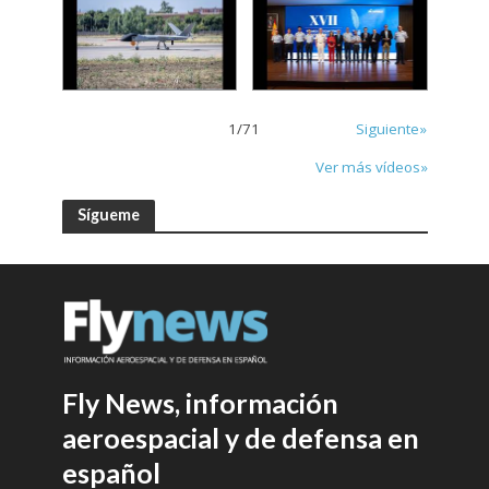
1
/
71
Siguiente»
Ver más vídeos»
Sígueme
Fly News, información
aeroespacial y de defensa en
español