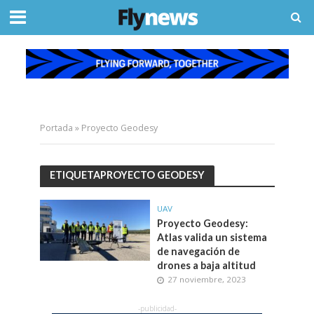
Portada
»
Proyecto Geodesy
ETIQUETAPROYECTO GEODESY
UAV
Proyecto Geodesy:
Atlas valida un sistema
de navegación de
drones a baja altitud
27 noviembre, 2023