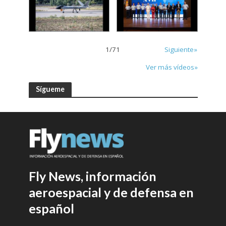
1
/
71
Siguiente»
Ver más vídeos»
Sígueme
Fly News, información
aeroespacial y de defensa en
español