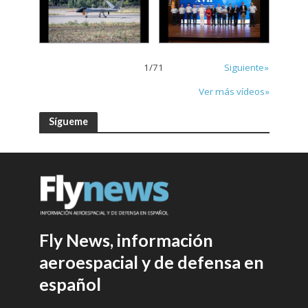
1
/
71
Siguiente»
Ver más vídeos»
Sígueme
Fly News, información
aeroespacial y de defensa en
español