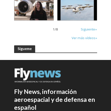
1
/
8
Siguiente»
Ver más vídeos»
Sígueme
Fly News, información
aeroespacial y de defensa en
español