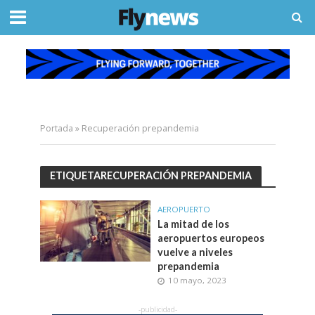
Portada
»
Recuperación prepandemia
ETIQUETARECUPERACIÓN PREPANDEMIA
AEROPUERTO
La mitad de los
aeropuertos europeos
vuelve a niveles
prepandemia
10 mayo, 2023