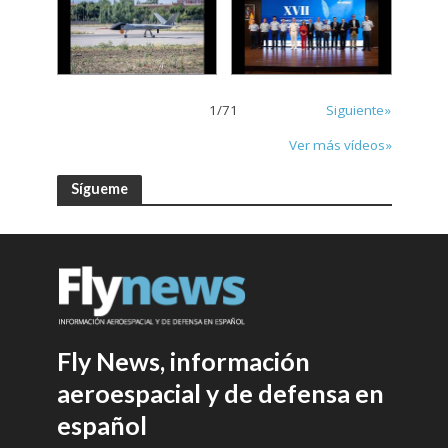
1
/
71
Siguiente»
Ver más vídeos»
Sígueme
Fly News, información
aeroespacial y de defensa en
español