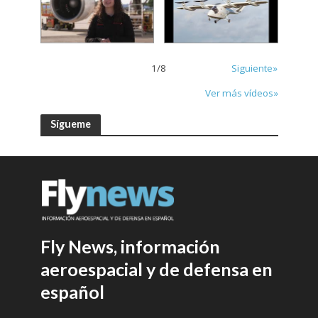
1
/
8
Siguiente»
Ver más vídeos»
Sígueme
Fly News, información
aeroespacial y de defensa en
español