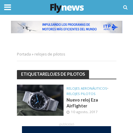
Portada
»
relojes de pilotos
ETIQUETARELOJES DE PILOTOS
RELOJES AERONÁUTICOS
•
RELOJES PILOTOS
Nuevo reloj Eza
AirFighter
10 agosto, 2017