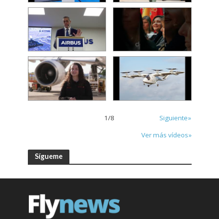
1
/
8
Siguiente»
Ver más vídeos»
Sígueme