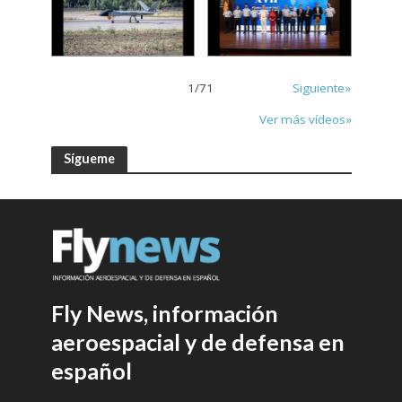
1
/
71
Siguiente»
Ver más vídeos»
Sígueme
Fly News, información
aeroespacial y de defensa en
español