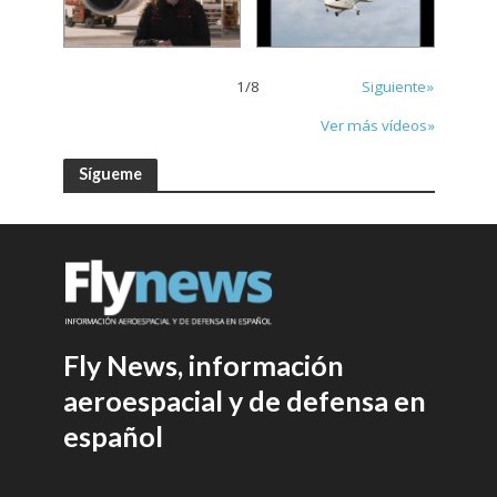
1
/
8
Siguiente»
Ver más vídeos»
Sígueme
Fly News, información
aeroespacial y de defensa en
español