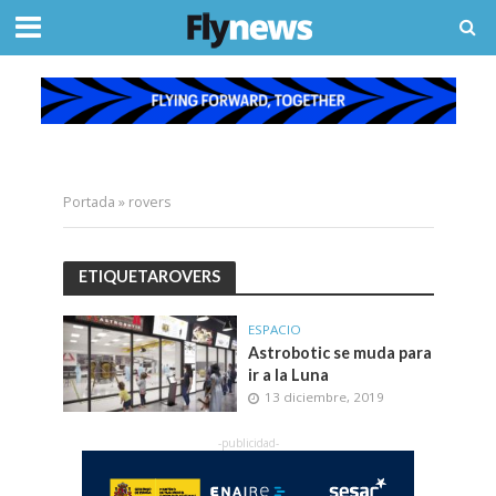
Portada
»
rovers
ETIQUETAROVERS
ESPACIO
Astrobotic se muda para
ir a la Luna
13 diciembre, 2019