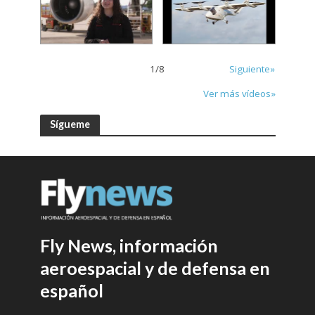
1
/
8
Siguiente»
Ver más vídeos»
Sígueme
Fly News, información
aeroespacial y de defensa en
español