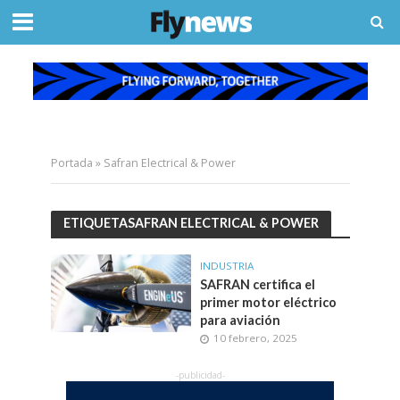
Portada
»
Safran Electrical & Power
ETIQUETASAFRAN ELECTRICAL & POWER
INDUSTRIA
SAFRAN certifica el
primer motor eléctrico
para aviación
10 febrero, 2025