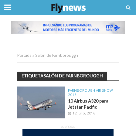
Portada
»
Salón de Farnborouggh
ETIQUETASALÓN DE FARNBOROUGGH
FARNBOROUGH AIR SHOW
2016
10 Airbus A320 para
Jetstar Pacific
12 julio, 2016