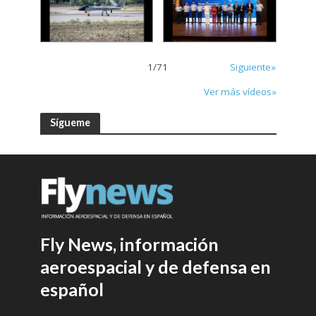
1
/
71
Siguiente»
Ver más vídeos»
Sígueme
Fly News, información
aeroespacial y de defensa en
español