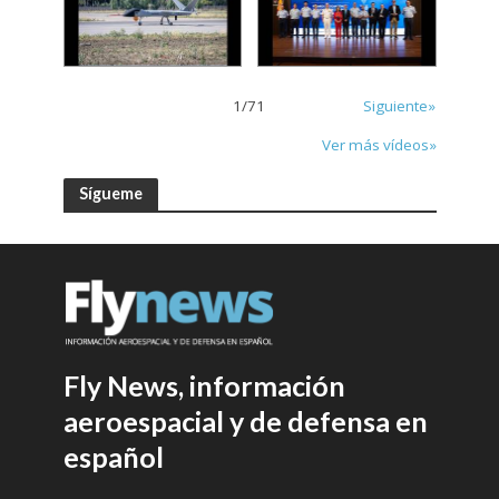
1
/
71
Siguiente»
Ver más vídeos»
Sígueme
Fly News, información
aeroespacial y de defensa en
español