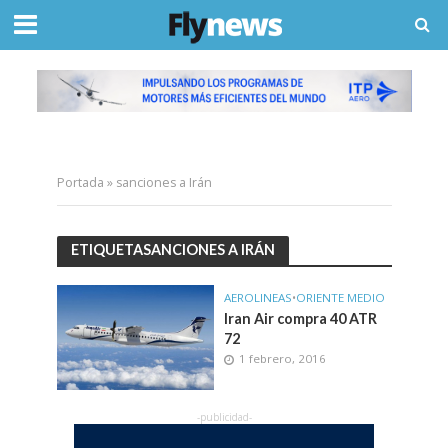
Portada
»
sanciones a Irán
ETIQUETASANCIONES A IRÁN
AEROLINEAS
•
ORIENTE MEDIO
Iran Air compra 40 ATR
72
1 febrero, 2016