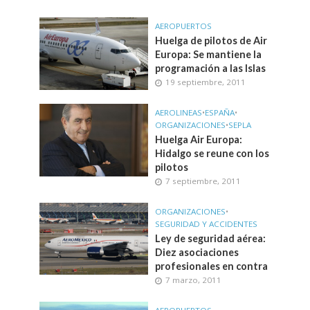
AEROPUERTOS
Huelga de pilotos de Air
Europa: Se mantiene la
programación a las Islas
19 septiembre, 2011
AEROLINEAS
•
ESPAÑA
•
ORGANIZACIONES
•
SEPLA
Huelga Air Europa:
Hidalgo se reune con los
pilotos
7 septiembre, 2011
ORGANIZACIONES
•
SEGURIDAD Y ACCIDENTES
Ley de seguridad aérea:
Diez asociaciones
profesionales en contra
7 marzo, 2011