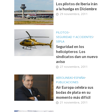
Los pilotos de Iberia irán
a la huelga en Diciembre
29 noviembre, 2011
PILOTOS
•
SEGURIDAD Y ACCIDENTES
•
SEPLA
Seguridad en los
helicópteros: Los
sindicatos dan un nuevo
aviso
27 noviembre, 2011
AEROLINEAS
•
ESPAÑA
•
PUBLICACIONES
Air Europa celebra sus
bodas de plata en su
momento más difícil
21 noviembre, 2011