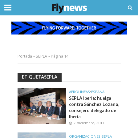
Portada
»
SEPLA
»
Página 14
ETIQUETASEPLA
AEROLINEAS
•
ESPAÑA
SEPLA Iberia: huelga
contra Sánchez Lozano,
consejero delegado de
Iberia
7 diciembre, 2011
ORGANIZACIONES
•
SEPLA