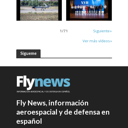
1
/
71
Siguiente»
Ver más vídeos»
Sígueme
Fly News, información
aeroespacial y de defensa en
español