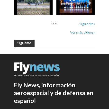
1
/
71
Siguiente»
Ver más vídeos»
Sígueme
Fly News, información
aeroespacial y de defensa en
español