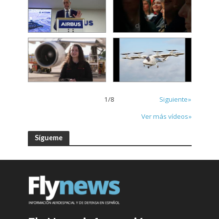
1
/
8
Siguiente»
Ver más vídeos»
Sígueme