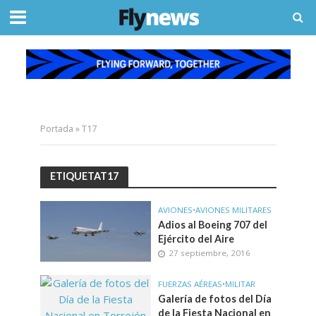
Portada
»
T17
ETIQUETAT17
AVIONES
•
AVIONES MILITARES
Adios al Boeing 707 del
Ejército del Aire
27 septiembre, 2016
FUERZAS AÉREAS
•
MILITAR
Galería de fotos del Día
de la Fiesta Nacional en