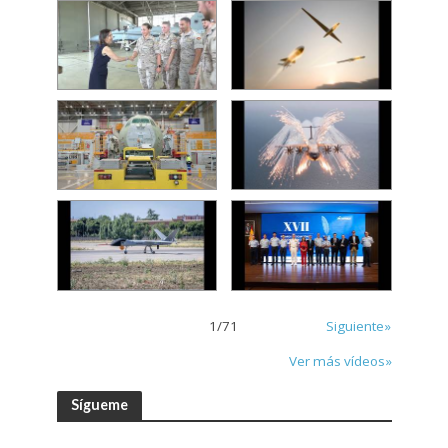
1
/
71
Siguiente»
Ver más vídeos»
Sígueme