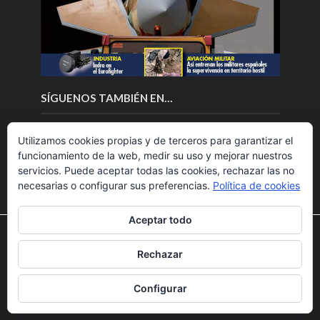
SÍGUENOS TAMBIÉN EN…
Utilizamos cookies propias y de terceros para garantizar el
funcionamiento de la web, medir su uso y mejorar nuestros
servicios. Puede aceptar todas las cookies, rechazar las no
necesarias o configurar sus preferencias.
Política de cookies
Aceptar todo
Utilizamos cookies para ofrecerte la mejor experiencia en
nuestra web.
Rechazar
Puedes aprender más sobre qué cookies utilizamos o
Copyright © 2018.Fly News.
Noticias aerospacial
/
Noticias
desactivarlas en los
ajustes
.
UAS aviación comercial
Configurar
Aceptar
Rechazar
Ajustes