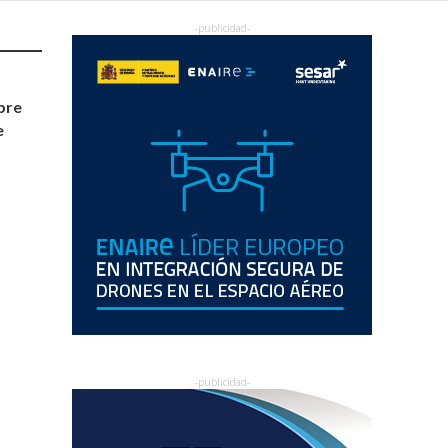
bre
e