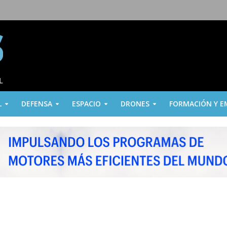
L
DEFENSA
ESPACIO
DRONES
FORMACIÓN Y E