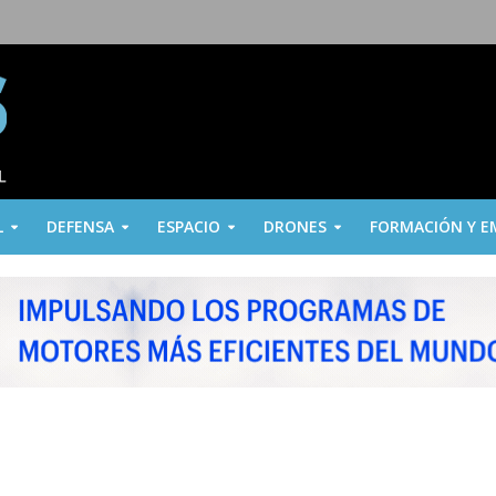
L
DEFENSA
ESPACIO
DRONES
FORMACIÓN Y E