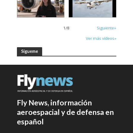
1
/
8
Siguiente»
Ver más vídeos»
Sígueme
Fly News, información
aeroespacial y de defensa en
español