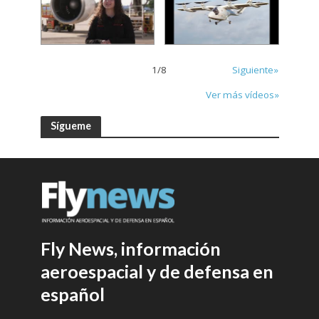
1
/
8
Siguiente»
Ver más vídeos»
Sígueme
Fly News, información
aeroespacial y de defensa en
español