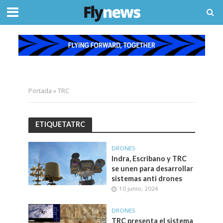
Portada
»
TRC
ETIQUETATRC
DRONES
Indra, Escribano y TRC
se unen para desarrollar
sistemas anti drones
10 junio, 2024
DRONES
TRC presenta el sistema