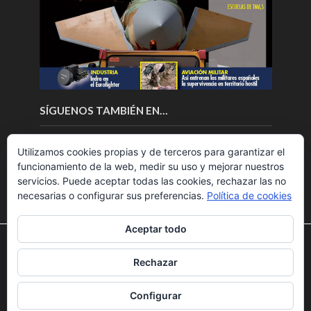
SÍGUENOS TAMBIÉN EN…
Utilizamos cookies propias y de terceros para garantizar el
funcionamiento de la web, medir su uso y mejorar nuestros
servicios. Puede aceptar todas las cookies, rechazar las no
necesarias o configurar sus preferencias.
Política de cookies
Aceptar todo
Utilizamos cookies para ofrecerte la mejor experiencia en
nuestra web.
Rechazar
Puedes aprender más sobre qué cookies utilizamos o
Copyright © 2018.Fly News.
Noticias aerospacial
/
Noticias
desactivarlas en los
ajustes
.
UAS aviación comercial
Configurar
Aceptar
Rechazar
Ajustes