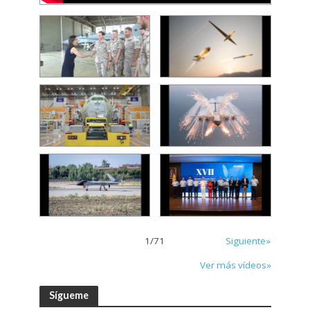
1
/
71
Siguiente»
Ver más vídeos»
Sígueme