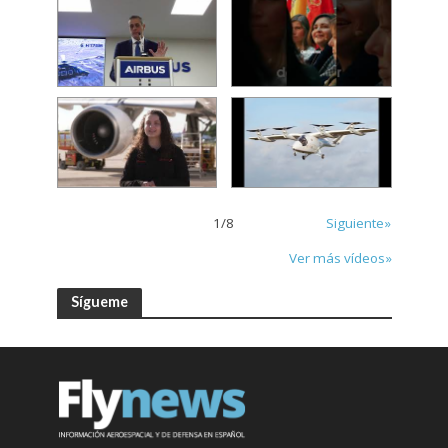
1
/
8
Siguiente»
Ver más vídeos»
Sígueme