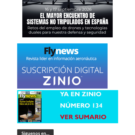
Síguenos en…