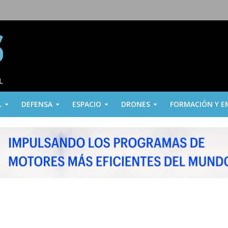
L
DEFENSA
ESPACIO
DRONES
FORMACIÓN Y E