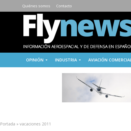
Quiénes somos
Contacto
OPINIÓN
INDUSTRIA
AVIACIÓN COMERCIA
Portada
»
vacaciones 2011