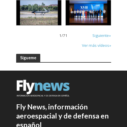
1
/
71
Siguiente»
Ver más vídeos»
Sígueme
Fly News, información
aeroespacial y de defensa en
español