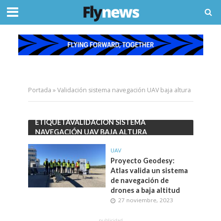
Portada
»
Validación sistema navegación UAV baja altura
ETIQUETAVALIDACIÓN SISTEMA
NAVEGACIÓN UAV BAJA ALTURA
UAV
Proyecto Geodesy:
Atlas valida un sistema
de navegación de
drones a baja altitud
27 noviembre, 2023