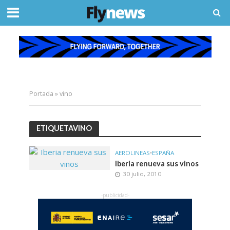
Portada
»
vino
ETIQUETAVINO
AEROLINEAS
•
ESPAÑA
Iberia renueva sus vinos
30 julio, 2010