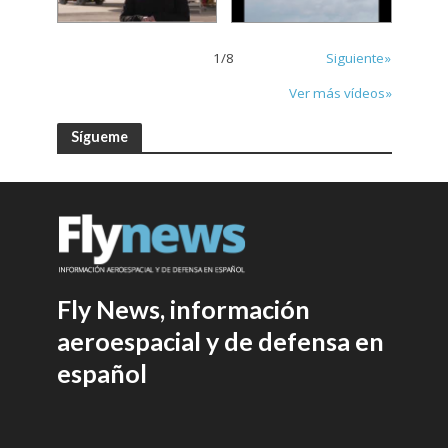
1
/
8
Siguiente»
Ver más vídeos»
Sígueme
Fly News, información
aeroespacial y de defensa en
español