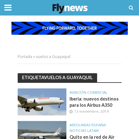
Portada
»
vuelos a Guayaquil
ETIQUETAVUELOS A GUAYAQUIL
AVIACIÓN COMERCIAL
Iberia: nuevos destinos
para los Airbus A350
13 noviembre, 2019
AEROLINEAS
•
ESPAÑA
•
NOTICIAS LATAM
Quito en la red de Air