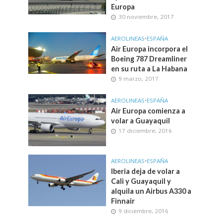
Europa
30 noviembre, 2017
AEROLINEAS
•
ESPAÑA
Air Europa incorpora el
Boeing 787 Dreamliner
en su ruta a La Habana
9 marzo, 2017
AEROLINEAS
•
ESPAÑA
Air Europa comienza a
volar a Guayaquil
17 diciembre, 2016
AEROLINEAS
•
ESPAÑA
Iberia deja de volar a
Cali y Guayaquil y
alquila un Airbus A330 a
Finnair
9 diciembre, 2016