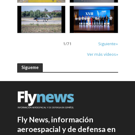
1
/
71
Siguiente»
Ver más vídeos»
Sígueme
Fly News, información
aeroespacial y de defensa en